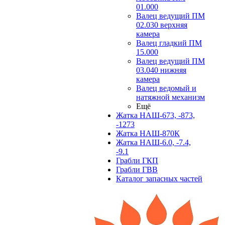
01.000
Валец ведущий ПМ
02.030 верхняя
камера
Валец гладкий ПМ
15.000
Валец ведущий ПМ
03.040 нижняя
камера
Валец ведомый и
натяжной механизм
Ещё
Жатка НАШ-673, -873,
-1273
Жатка НАШ-870К
Жатка НАШ-6.0, -7.4,
-9.1
Грабли ГКП
Грабли ГВВ
Каталог запасных частей