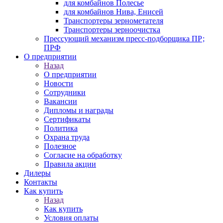
для комбайнов Полесье
для комбайнов Нива, Енисей
Транспортеры зернометателя
Транспортеры зерноочистка
Прессующий механизм пресс-подборщика ПР;
ПРФ
О предприятии
Назад
О предприятии
Новости
Сотрудники
Вакансии
Дипломы и награды
Сертификаты
Политика
Охрана труда
Полезное
Согласие на обработку
Правила акции
Дилеры
Контакты
Как купить
Назад
Как купить
Условия оплаты