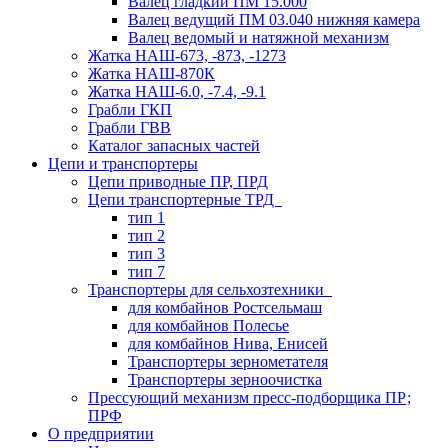
Валец гладкий ПМ 15.000
Валец ведущий ПМ 03.040 нижняя камера
Валец ведомый и натяжной механизм
Жатка НАШ-673, -873, -1273
Жатка НАШ-870К
Жатка НАШ-6.0, -7.4, -9.1
Грабли ГКП
Грабли ГВВ
Каталог запасных частей
Цепи и транспортеры
Цепи приводные ПР, ПРД
Цепи транспортерные ТРД
тип 1
тип 2
тип 3
тип 7
Транспортеры для сельхозтехники
для комбайнов Ростсельмаш
для комбайнов Полесье
для комбайнов Нива, Енисей
Транспортеры зернометателя
Транспортеры зерноочистка
Прессующий механизм пресс-подборщика ПР;
ПРФ
О предприятии