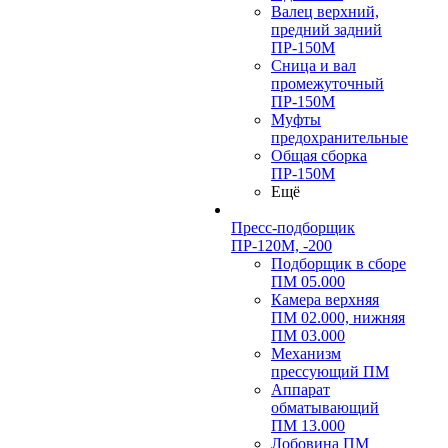
Валец верхний,
предний задний
ПР-150М
Сница и вал
промежуточный
ПР-150М
Муфты
предохранительные
Общая сборка
ПР-150М
Ещё
Пресс-подборщик
ПР-120М, -200
Подборщик в сборе
ПМ 05.000
Камера верхняя
ПМ 02.000, нижняя
ПМ 03.000
Механизм
прессующий ПМ
Аппарат
обматывающий
ПМ 13.000
Лобовина ПМ