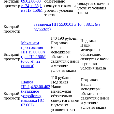
Быстрый
09.02.00-03
обязательно
свяжутся с вами и
просмотр
z=24, t=38,1
свяжутся с вами и
уточнят условия
на ПР-150М
уточнят условия
заказа
заказа
Звездочка ПП 55.00.03 z-10, t-38.1, (на
Быстрый
редуктор)
просмотр
140 190
руб.
/шт
Под заказ
Механизм
Под заказ
Наши
прессования
Наши
менеджеры
ПП 15.00.00А
менеджеры
Быстрый
обязательно
(для ПР-150М
обязательно
просмотр
свяжутся с вами
(6,68 м), 22
свяжутся с вами
и уточнят
скалки)
и уточнят
условия заказа
условия заказа
110
руб.
/шт
Под заказ
Шайба
Под заказ
Наши
ПР-1,4.52.00.402
Наши
менеджеры
(натяжное
менеджеры
Быстрый
обязательно
устройство,
обязательно
просмотр
свяжутся с вами
накладка ПС
свяжутся с вами
и уточнят
03.002)
и уточнят
условия заказа
условия заказа