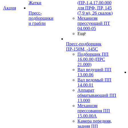
Жатки
(ПР-1,4.17.00.000
Акция
для ПРФ, ПР, 145
Пресс-
(7,9 м), 26 скалок)
подборщики
Механизм
и грабли
прессующий ПТ
04.000-05
Ещё
Пресс-подборщик
ПР-150М, -145С
Подборщик ПП
16.00.00 (ПРС
21.000)
Вал ведущий ПП
13.00.06
Вал ведомый ПП
14.00.01
Аппарат
обматывающий ПП
13.000
Механизм
прессования ПП
15.00.00А
Камера передняя,
задняя ПП