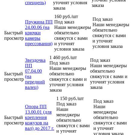
спеццепь)
уточнят условия
заказа
заказа
160
руб.
/шт
Под заказ
Пружина ПП
Под заказ
Наши менеджеры
24.00.06 (на
Наши менеджеры
обязательно
Быстрый
крючки
обязательно
свяжутся с вами
просмотр
камеры
свяжутся с вами
и уточнят
прессования)
и уточнят
условия заказа
условия заказа
1 460
руб.
/шт
Звездочка
Под заказ
Под заказ
ПП
Наши менеджеры
Наши менеджеры
07.04.00
обязательно
Быстрый
обязательно
(на
свяжутся с вами и
просмотр
свяжутся с вами и
передний
уточнят условия
уточнят условия
валец)
заказа
заказа
1 150
руб.
/шт
Под заказ
Под заказ
Опора ПП
Наши
Наши
13.00.01 (для
менеджеры
менеджеры
Быстрый
крепления
обязательно
обязательно
просмотр
кожухов на
свяжутся с вами
свяжутся с вами
вал) до 2017 г.
и уточнят
и уточнят
условия заказа