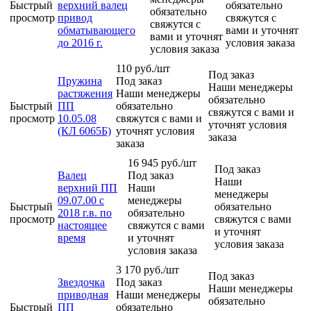
Быстрый
верхний валец
обязательно
обязательно
просмотр
привод
свяжутся с
свяжутся с
обматывающего
вами и уточнят
вами и уточнят
до 2016 г.
условия заказа
условия заказа
110
руб.
/шт
Под заказ
Пружина
Под заказ
Наши менеджеры
растяжения
Наши менеджеры
обязательно
Быстрый
ПП
обязательно
свяжутся с вами и
просмотр
10.05.08
свяжутся с вами и
уточнят условия
(КЛ 6065Б)
уточнят условия
заказа
заказа
16 945
руб.
/шт
Под заказ
Валец
Под заказ
Наши
верхний ПП
Наши
менеджеры
09.07.00 с
менеджеры
Быстрый
обязательно
2018 г.в. по
обязательно
просмотр
свяжутся с вами
настоящее
свяжутся с вами
и уточнят
время
и уточнят
условия заказа
условия заказа
3 170
руб.
/шт
Под заказ
Звездочка
Под заказ
Наши менеджеры
приводная
Наши менеджеры
обязательно
Быстрый
ПП
обязательно