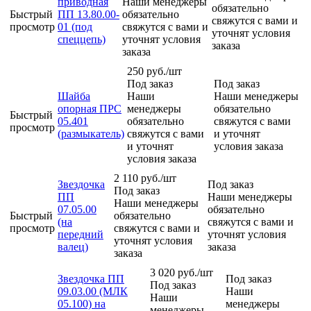
приводная
Наши менеджеры
обязательно
Быстрый
ПП 13.80.00-
обязательно
свяжутся с вами и
просмотр
01 (под
свяжутся с вами и
уточнят условия
спеццепь)
уточнят условия
заказа
заказа
250
руб.
/шт
Под заказ
Под заказ
Шайба
Наши
Наши менеджеры
опорная ПРС
менеджеры
обязательно
Быстрый
05.401
обязательно
свяжутся с вами
просмотр
(размыкатель)
свяжутся с вами
и уточнят
и уточнят
условия заказа
условия заказа
2 110
руб.
/шт
Звездочка
Под заказ
Под заказ
ПП
Наши менеджеры
Наши менеджеры
07.05.00
обязательно
Быстрый
обязательно
(на
свяжутся с вами и
просмотр
свяжутся с вами и
передний
уточнят условия
уточнят условия
валец)
заказа
заказа
3 020
руб.
/шт
Звездочка ПП
Под заказ
Под заказ
09.03.00 (МЛК
Наши
Наши
05.100) на
менеджеры
менеджеры