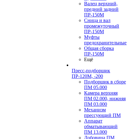
Валец верхний,
предний задний
ПР-150М
Сница и вал
промежуточный
ПР-150М
Муфты
предохранительные
Общая сборка
ПР-150М
Ещё
Пресс-подборщик
ПР-120М, -200
Подборщик в сборе
ПМ 05.000
Камера верхняя
ПМ 02.000, нижняя
ПМ 03.000
Механизм
прессующий ПМ
Аппарат
обматывающий
ПМ 13.000
Лобовина ПМ