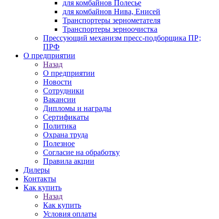
для комбайнов Полесье
для комбайнов Нива, Енисей
Транспортеры зернометателя
Транспортеры зерноочистка
Прессующий механизм пресс-подборщика ПР;
ПРФ
О предприятии
Назад
О предприятии
Новости
Сотрудники
Вакансии
Дипломы и награды
Сертификаты
Политика
Охрана труда
Полезное
Согласие на обработку
Правила акции
Дилеры
Контакты
Как купить
Назад
Как купить
Условия оплаты