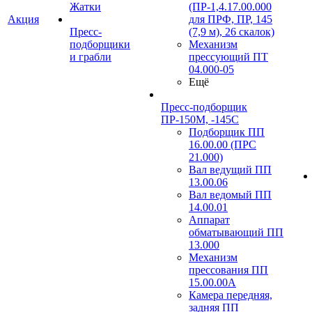
Жатки
(ПР-1,4.17.00.000
Акция
для ПРФ, ПР, 145
Пресс-
(7,9 м), 26 скалок)
подборщики
Механизм
и грабли
прессующий ПТ
04.000-05
Ещё
Пресс-подборщик
ПР-150М, -145С
Подборщик ПП
16.00.00 (ПРС
21.000)
Вал ведущий ПП
13.00.06
Вал ведомый ПП
14.00.01
Аппарат
обматывающий ПП
13.000
Механизм
прессования ПП
15.00.00А
Камера передняя,
задняя ПП