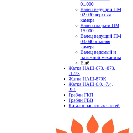
01.000
Валец ведущий ПМ
02.030 верхняя
камера
Валец гладкий ПМ
15.000
Валец ведущий ПМ
03.040 нижняя
камера
Валец ведомый и
натяжной механизм
Ещё
Жатка НАШ-673, -873,
-1273
Жатка НАШ-870К
Жатка НАШ-6.0, -7.4,
-9.1
Грабли ГКП
Грабли ГВВ
Каталог запасных частей