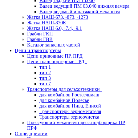
Валец гладкий ПМ 15.000
Валец ведущий ПМ 03.040 нижняя камера
Валец ведомый и натяжной механизм
Жатка НАШ-673, -873, -1273
Жатка НАШ-870К
Жатка НАШ-6.0, -7.4, -9.1
Грабли ГКП
Грабли ГВВ
Каталог запасных частей
Цепи и транспортеры
Цепи приводные ПР, ПРД
Цепи транспортерные ТРД
тип 1
тип 2
тип 3
тип 7
Транспортеры для сельхозтехники
для комбайнов Ростсельмаш
для комбайнов Полесье
для комбайнов Нива, Енисей
Транспортеры зернометателя
Транспортеры зерноочистка
Прессующий механизм пресс-подборщика ПР;
ПРФ
О предприятии