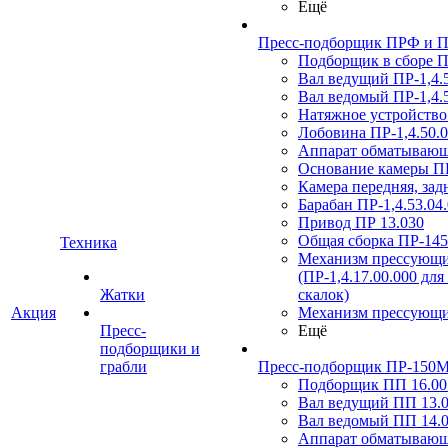
Ещё
Пресс-подборщик ПРФ и ПР
Подборщик в сборе ПР
Вал ведущий ПР-1,4.5
Вал ведомый ПР-1,4.5
Натяжное устройство 
Лобовина ПР-1,4.50.0
Аппарат обматывающи
Основание камеры ПР
Камера передняя, зад
Барабан ПР-1,4.53.04
Привод ПР 13.030
Общая сборка ПР-14
Техника
Механизм прессующи
(ПР-1,4.17.00.000 для
Жатки
скалок)
Акция
Механизм прессующи
Пресс-
Ещё
подборщики и
грабли
Пресс-подборщик ПР-150М
Подборщик ПП 16.00.
Вал ведущий ПП 13.0
Вал ведомый ПП 14.0
Аппарат обматывающ