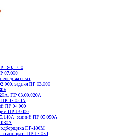
-180, -750
Р 07.000
передняя рама)
2.000, задняя ПР 03.000
80Б
20А, ПР 03.00.020А
 ПР 03.020A
й ПР 04.000
ий ПР 13.000
5.140A, задний ПР 05.050A
.030A
-подборщика ПР-180М
о аппарата ПР 13.030