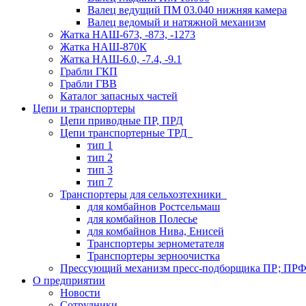
Валец ведущий ПМ 03.040 нижняя камера
Валец ведомый и натяжной механизм
Жатка НАШ-673, -873, -1273
Жатка НАШ-870К
Жатка НАШ-6.0, -7.4, -9.1
Грабли ГКП
Грабли ГВВ
Каталог запасных частей
Цепи и транспортеры
Цепи приводные ПР, ПРД
Цепи транспортерные ТРД
тип 1
тип 2
тип 3
тип 7
Транспортеры для сельхозтехники
для комбайнов Ростсельмаш
для комбайнов Полесье
для комбайнов Нива, Енисей
Транспортеры зернометателя
Транспортеры зерноочистка
Прессующий механизм пресс-подборщика ПР; ПР
О предприятии
Новости
Сотрудники