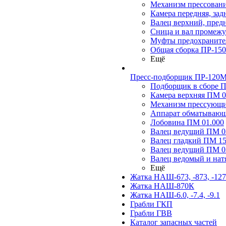
Механизм прессовани
Камера передняя, за
Валец верхний, пред
Сница и вал промеж
Муфты предохраните
Общая сборка ПР-15
Ещё
Пресс-подборщик ПР-120М,
Подборщик в сборе П
Камера верхняя ПМ 0
Механизм прессующ
Аппарат обматывающ
Лобовина ПМ 01.000
Валец ведущий ПМ 02
Валец гладкий ПМ 15
Валец ведущий ПМ 03
Валец ведомый и на
Ещё
Жатка НАШ-673, -873, -12
Жатка НАШ-870К
Жатка НАШ-6.0, -7.4, -9.1
Грабли ГКП
Грабли ГВВ
Каталог запасных частей