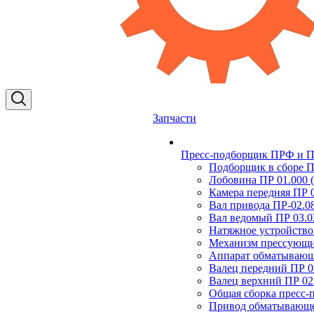
Запчасти
Пресс-подборщик ПРФ и ПР
Подборщик в сборе П
Лобовина ПР 01.000 (
Камера передняя ПР 0
Вал привода ПР-02.0
Вал ведомый ПР 03.0
Натяжное устройство
Механизм прессующи
Аппарат обматывающ
Валец передний ПР 0
Валец верхний ПР 02
Общая сборка пресс
Привод обматывающег