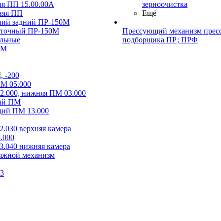
я ПП 15.00.00А
зерноочистка
дняя ПП
Ещё
ний задний ПР-150М
уточный ПР-150М
Прессующий механизм пресс
льные
подборщика ПР; ПРФ
0М
 -200
М 05.000
2.000, нижняя ПМ 03.000
ий ПМ
ий ПМ 13.000
.030 верхняя камера
.000
.040 нижняя камера
тяжной механизм
73