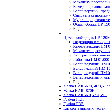
Механизм прессовани
Камера передняя, за
Валец верхний, пред
Сница и вал промеж
Муфты предохраните
Общая сборка ПР-15
Ещё
Пресс-подборщик ПР-120М,
Подборщик в сборе П
Камера верхняя ПМ 0
Механизм прессующ
Аппарат обматывающ
Лобовина ПМ 01.000
Валец ведущий ПМ 02
Валец гладкий ПМ 15
Валец ведущий ПМ 03
Валец ведомый и на
Ещё
Жатка НАШ-673, -873, -12
Жатка НАШ-870К
Жатка НАШ-6.0, -7.4, -9.1
Грабли ГКП
Грабли ГВВ
Каталог запасных частей