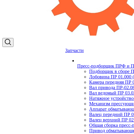
Запчасти
Пресс-подборщик ПРФ и ПР
Подборщик в сборе П
Лобовина ПР 01.000 (
Камера передняя ПР 0
Вал привода ПР-02.0
Вал ведомый ПР 03.0
Натяжное устройство
Механизм прессующи
Аппарат обматывающ
Валец передний ПР 0
Валец верхний ПР 02
Общая сборка пресс
Привод обматывающег