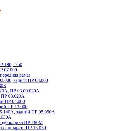
-180, -750
Р 07.000
передняя рама)
2.000, задняя ПР 03.000
80Б
20А, ПР 03.00.020А
 ПР 03.020A
й ПР 04.000
ий ПР 13.000
5.140A, задний ПР 05.050A
.030A
-подборщика ПР-180М
о аппарата ПР 13.030