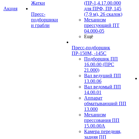
Жатки
(ПР-1,4.17.00.000
Акция
для ПРФ, ПР, 145
Пресс-
(7,9 м), 26 скалок)
подборщики
Механизм
и грабли
прессующий ПТ
04.000-05
Ещё
Пресс-подборщик
ПР-150М, -145С
Подборщик ПП
16.00.00 (ПРС
21.000)
Вал ведущий ПП
13.00.06
Вал ведомый ПП
14.00.01
Аппарат
обматывающий ПП
13.000
Механизм
прессования ПП
15.00.00А
Камера передняя,
задняя ПП