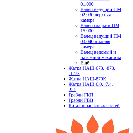
01.000
Валец ведущий ПМ
02.030 верхняя
камера
Валец гладкий ПМ
15.000
Валец ведущий ПМ
03.040 нижняя
камера
Валец ведомый и
натяжной механизм
Ещё
Жатка НАШ-673, -873,
-1273
Жатка НАШ-870К
Жатка НАШ-6.0, -7.4,
-9.1
Грабли ГКП
Грабли ГВВ
Каталог запасных частей