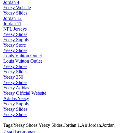
Jordan 4
Yeezy Website
Yeezy Slides
Jordan 12
Jordan 11
NFL Jerseys
Yeezy Slides
Yeezy Supply
Yeezy Store
Yeezy Slides
Louis Vuitton Outlet
Louis Vuitton Outlet
Yeezy Shoes
Yeezy Slides
Yeezy 350
Yeezy Slides
Yeezy Adidas
Yeezy Official Website
Adidas Yeezy
Yeezy Supply
Yeezy Slides
Yeezy Slides
Tags:Yeezy Shoes,Yeezy Slides,Jordan 1,Air Jordan,Jordan
Имя
Цитировать