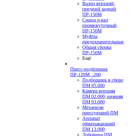
Валец верхний,
предний задний
ПР-150М
Сница и вал
промежуточный
ПР-150М
Муфты
предохранительные
Общая сборка
ПР-150М
Ещё
Пресс-подборщик
ПР-120М, -200
Подборщик в сборе
ПМ 05.000
Камера верхняя
ПМ 02.000, нижняя
ПМ 03.000
Механизм
прессующий ПМ
Аппарат
обматывающий
ПМ 13.000
Лобовина ПМ