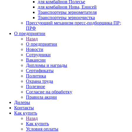
для комбайнов Полесье
для комбайнов Нива, Енисей
Транспортеры зернометателя
Транспортеры зерноочистка
Прессующий механизм пресс-подборщика ПР;
ПРФ
О предприятии
Назад
О предприятии
Новости
Сотрудники
Вакансии
Дипломы и награды
Сертификаты
Политика
Охрана труда
Полезное
Согласие на обработку
Правила акции
Дилеры
Контакты
Как купить
Назад
Как купить
Условия оплаты