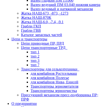
Валец гладкий ПМ 15.000
Валец ведущий ПМ 03.040 нижняя камера
Валец ведомый и натяжной механизм
Жатка НАШ-673, -873, -1273
Жатка НАШ-870К
Жатка НАШ-6.0, -7.4, -9.1
Грабли ГКП
Грабли ГВВ
Каталог запасных частей
Цепи и транспортеры
Цепи приводные ПР, ПРД
Цепи транспортерные ТРД
тип 1
тип 2
тип 3
тип 7
Транспортеры для сельхозтехники
для комбайнов Ростсельмаш
для комбайнов Полесье
для комбайнов Нива, Енисей
Транспортеры зернометателя
Транспортеры зерноочистка
Прессующий механизм пресс-подборщика ПР;
ПРФ
О предприятии