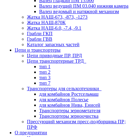
Валец гладкий ПМ 15.000
Валец ведущий ПМ 03.040 нижняя камера
Валец ведомый и натяжной механизм
Жатка НАШ-673, -873, -1273
Жатка НАШ-870К
Жатка НАШ-6.0, -7.4, -9.1
Грабли ГКП
Грабли ГВВ
Каталог запасных частей
Цепи и транспортеры
Цепи приводные ПР, ПРД
Цепи транспортерные ТРД
тип 1
тип 2
тип 3
тип 7
Транспортеры для сельхозтехники
для комбайнов Ростсельмаш
для комбайнов Полесье
для комбайнов Нива, Енисей
Транспортеры зернометателя
Транспортеры зерноочистка
Прессующий механизм пресс-подборщика ПР;
ПРФ
О предприятии