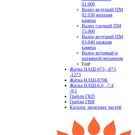
01.000
Валец ведущий ПМ
02.030 верхняя
камера
Валец гладкий ПМ
15.000
Валец ведущий ПМ
03.040 нижняя
камера
Валец ведомый и
натяжной механизм
Ещё
Жатка НАШ-673, -873,
-1273
Жатка НАШ-870К
Жатка НАШ-6.0, -7.4,
-9.1
Грабли ГКП
Грабли ГВВ
Каталог запасных частей