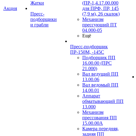
Жатки
(ПР-1,4.17.00.000
Акция
для ПРФ, ПР, 145
Пресс-
(7,9 м), 26 скалок)
подборщики
Механизм
и грабли
прессующий ПТ
04.000-05
Ещё
Пресс-подборщик
ПР-150М, -145С
Подборщик ПП
16.00.00 (ПРС
21.000)
Вал ведущий ПП
13.00.06
Вал ведомый ПП
14.00.01
Аппарат
обматывающий ПП
13.000
Механизм
прессования ПП
15.00.00А
Камера передняя,
задняя ПП