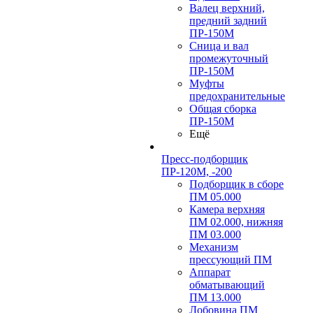
Валец верхний,
предний задний
ПР-150М
Сница и вал
промежуточный
ПР-150М
Муфты
предохранительные
Общая сборка
ПР-150М
Ещё
Пресс-подборщик
ПР-120М, -200
Подборщик в сборе
ПМ 05.000
Камера верхняя
ПМ 02.000, нижняя
ПМ 03.000
Механизм
прессующий ПМ
Аппарат
обматывающий
ПМ 13.000
Лобовина ПМ