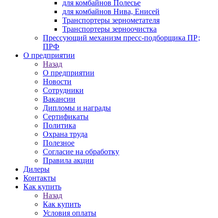
для комбайнов Полесье
для комбайнов Нива, Енисей
Транспортеры зернометателя
Транспортеры зерноочистка
Прессующий механизм пресс-подборщика ПР;
ПРФ
О предприятии
Назад
О предприятии
Новости
Сотрудники
Вакансии
Дипломы и награды
Сертификаты
Политика
Охрана труда
Полезное
Согласие на обработку
Правила акции
Дилеры
Контакты
Как купить
Назад
Как купить
Условия оплаты