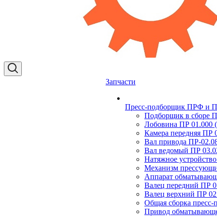
Запчасти
Пресс-подборщик ПРФ и ПР
Подборщик в сборе П
Лобовина ПР 01.000 (
Камера передняя ПР 0
Вал привода ПР-02.0
Вал ведомый ПР 03.0
Натяжное устройство
Механизм прессующи
Аппарат обматывающ
Валец передний ПР 0
Валец верхний ПР 02
Общая сборка пресс
Привод обматывающег