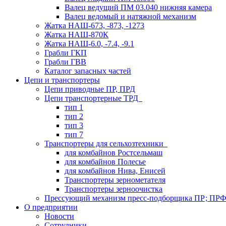
Валец ведущий ПМ 03.040 нижняя камера
Валец ведомый и натяжной механизм
Жатка НАШ-673, -873, -1273
Жатка НАШ-870К
Жатка НАШ-6.0, -7.4, -9.1
Грабли ГКП
Грабли ГВВ
Каталог запасных частей
Цепи и транспортеры
Цепи приводные ПР, ПРД
Цепи транспортерные ТРД
тип 1
тип 2
тип 3
тип 7
Транспортеры для сельхозтехники
для комбайнов Ростсельмаш
для комбайнов Полесье
для комбайнов Нива, Енисей
Транспортеры зернометателя
Транспортеры зерноочистка
Прессующий механизм пресс-подборщика ПР; ПР
О предприятии
Новости
Сотрудники