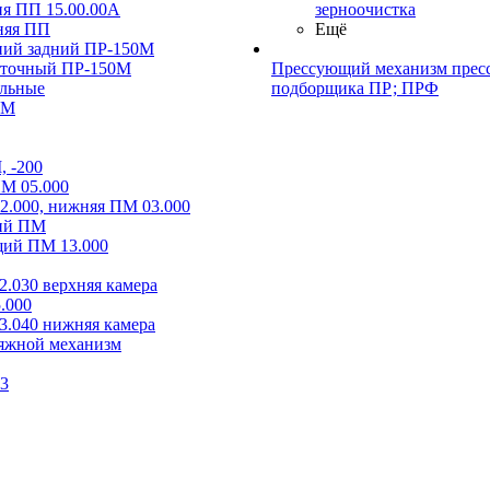
я ПП 15.00.00А
зерноочистка
дняя ПП
Ещё
ний задний ПР-150М
уточный ПР-150М
Прессующий механизм пресс
льные
подборщика ПР; ПРФ
0М
 -200
М 05.000
2.000, нижняя ПМ 03.000
ий ПМ
ий ПМ 13.000
.030 верхняя камера
.000
.040 нижняя камера
тяжной механизм
73