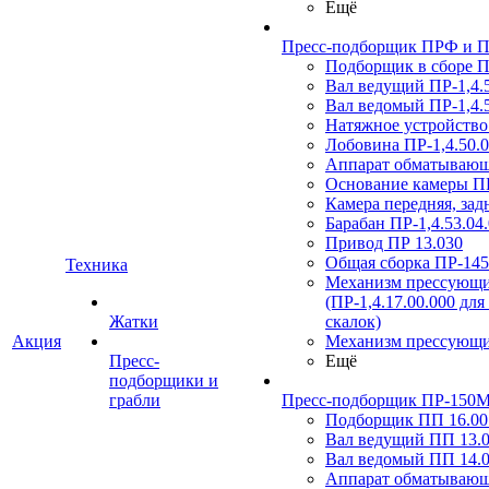
Ещё
Пресс-подборщик ПРФ и ПР
Подборщик в сборе ПР
Вал ведущий ПР-1,4.5
Вал ведомый ПР-1,4.5
Натяжное устройство 
Лобовина ПР-1,4.50.0
Аппарат обматывающи
Основание камеры ПР
Камера передняя, зад
Барабан ПР-1,4.53.04
Привод ПР 13.030
Общая сборка ПР-14
Техника
Механизм прессующи
(ПР-1,4.17.00.000 для
Жатки
скалок)
Акция
Механизм прессующи
Пресс-
Ещё
подборщики и
грабли
Пресс-подборщик ПР-150М
Подборщик ПП 16.00.
Вал ведущий ПП 13.0
Вал ведомый ПП 14.0
Аппарат обматывающ