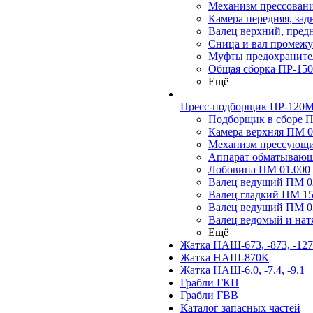
Механизм прессовани
Камера передняя, за
Валец верхний, пред
Сница и вал промеж
Муфты предохраните
Общая сборка ПР-15
Ещё
Пресс-подборщик ПР-120М,
Подборщик в сборе П
Камера верхняя ПМ 0
Механизм прессующ
Аппарат обматывающ
Лобовина ПМ 01.000
Валец ведущий ПМ 02
Валец гладкий ПМ 15
Валец ведущий ПМ 03
Валец ведомый и на
Ещё
Жатка НАШ-673, -873, -12
Жатка НАШ-870К
Жатка НАШ-6.0, -7.4, -9.1
Грабли ГКП
Грабли ГВВ
Каталог запасных частей