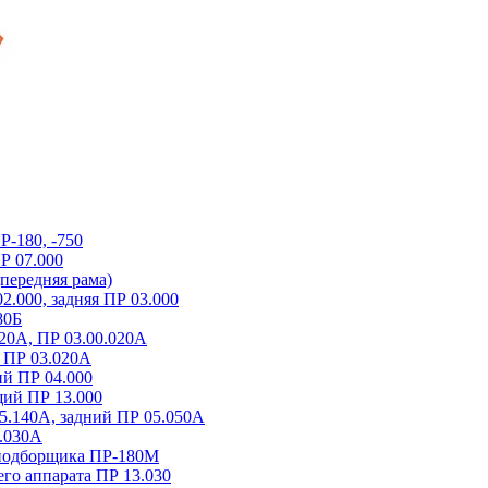
-180, -750
Р 07.000
передняя рама)
2.000, задняя ПР 03.000
80Б
20А, ПР 03.00.020А
 ПР 03.020A
й ПР 04.000
ий ПР 13.000
5.140A, задний ПР 05.050A
.030A
-подборщика ПР-180М
о аппарата ПР 13.030