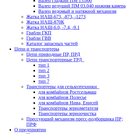
Валец гладкий ПМ 15.000
Валец ведущий ПМ 03.040 нижняя камера
Валец ведомый и натяжной механизм
Жатка НАШ-673, -873, -1273
Жатка НАШ-870К
Жатка НАШ-6.0, -7.4, -9.1
Грабли ГКП
Грабли ГВВ
Каталог запасных частей
Цепи и транспортеры
Цепи приводные ПР, ПРД
Цепи транспортерные ТРД
тип 1
тип 2
тип 3
тип 7
Транспортеры для сельхозтехники
для комбайнов Ростсельмаш
для комбайнов Полесье
для комбайнов Нива, Енисей
Транспортеры зернометателя
Транспортеры зерноочистка
Прессующий механизм пресс-подборщика ПР;
ПРФ
О предприятии