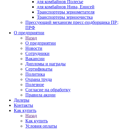
для комбайнов Полесье
для комбайнов Нива, Енисей
Транспортеры зернометателя
Транспортеры зерноочистка
Прессующий механизм пресс-подборщика ПР;
ПРФ
О предприятии
Назад
О предприятии
Новости
Сотрудники
Вакансии
Дипломы и награды
Сертификаты
Политика
Охрана труда
Полезное
Согласие на обработку
Правила акции
Дилеры
Контакты
Как купить
Назад
Как купить
Условия оплаты