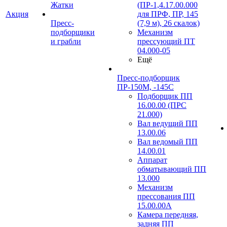
Жатки
(ПР-1,4.17.00.000
Акция
для ПРФ, ПР, 145
Пресс-
(7,9 м), 26 скалок)
подборщики
Механизм
и грабли
прессующий ПТ
04.000-05
Ещё
Пресс-подборщик
ПР-150М, -145С
Подборщик ПП
16.00.00 (ПРС
21.000)
Вал ведущий ПП
13.00.06
Вал ведомый ПП
14.00.01
Аппарат
обматывающий ПП
13.000
Механизм
прессования ПП
15.00.00А
Камера передняя,
задняя ПП