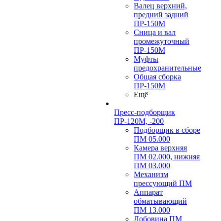
Валец верхний,
предний задний
ПР-150М
Сница и вал
промежуточный
ПР-150М
Муфты
предохранительные
Общая сборка
ПР-150М
Ещё
Пресс-подборщик
ПР-120М, -200
Подборщик в сборе
ПМ 05.000
Камера верхняя
ПМ 02.000, нижняя
ПМ 03.000
Механизм
прессующий ПМ
Аппарат
обматывающий
ПМ 13.000
Лобовина ПМ