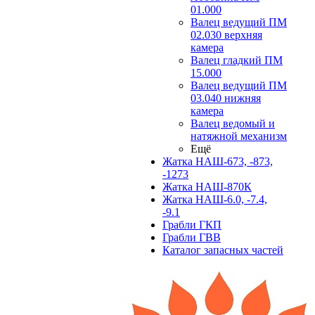
01.000
Валец ведущий ПМ
02.030 верхняя
камера
Валец гладкий ПМ
15.000
Валец ведущий ПМ
03.040 нижняя
камера
Валец ведомый и
натяжной механизм
Ещё
Жатка НАШ-673, -873,
-1273
Жатка НАШ-870К
Жатка НАШ-6.0, -7.4,
-9.1
Грабли ГКП
Грабли ГВВ
Каталог запасных частей