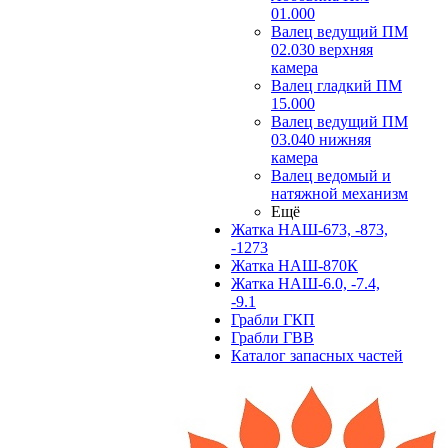
01.000
Валец ведущий ПМ
02.030 верхняя
камера
Валец гладкий ПМ
15.000
Валец ведущий ПМ
03.040 нижняя
камера
Валец ведомый и
натяжной механизм
Ещё
Жатка НАШ-673, -873,
-1273
Жатка НАШ-870К
Жатка НАШ-6.0, -7.4,
-9.1
Грабли ГКП
Грабли ГВВ
Каталог запасных частей