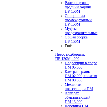
Валец верхний,
предний задний
ПР-150М
Сница и вал
промежуточный
ПР-150М
Муфты
предохранительные
Общая сборка
ПР-150М
Ещё
Пресс-подборщик
ПР-120М, -200
Подборщик в сборе
ПМ 05.000
Камера верхняя
ПМ 02.000, нижняя
ПМ 03.000
Механизм
прессующий ПМ
Аппарат
обматывающий
ПМ 13.000
Лобовина ПМ