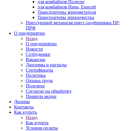
для комбайнов Полесье
для комбайнов Нива, Енисей
Транспортеры зернометателя
Транспортеры зерноочистка
Прессующий механизм пресс-подборщика ПР;
ПРФ
О предприятии
Назад
О предприятии
Новости
Сотрудники
Вакансии
Дипломы и награды
Сертификаты
Политика
Охрана труда
Полезное
Согласие на обработку
Правила акции
Дилеры
Контакты
Как купить
Назад
Как купить
Условия оплаты