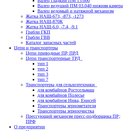
Валец гладкий ПМ 15.000
Валец ведущий ПМ 03.040 нижняя камера
Валец ведомый и натяжной механизм
Жатка НАШ-673, -873, -1273
Жатка НАШ-870К
Жатка НАШ-6.0, -7.4, -9.1
Грабли ГКП
Грабли ГВВ
Каталог запасных частей
Цепи и транспортеры
Цепи приводные ПР, ПРД
Цепи транспортерные ТРД
тип 1
тип 2
тип 3
тип 7
Транспортеры для сельхозтехники
для комбайнов Ростсельмаш
для комбайнов Полесье
для комбайнов Нива, Енисей
Транспортеры зернометателя
Транспортеры зерноочистка
Прессующий механизм пресс-подборщика ПР;
ПРФ
О предприятии