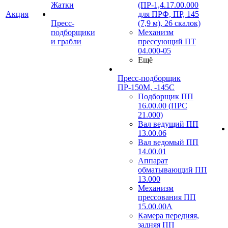
Жатки
(ПР-1,4.17.00.000
Акция
для ПРФ, ПР, 145
Пресс-
(7,9 м), 26 скалок)
подборщики
Механизм
и грабли
прессующий ПТ
04.000-05
Ещё
Пресс-подборщик
ПР-150М, -145С
Подборщик ПП
16.00.00 (ПРС
21.000)
Вал ведущий ПП
13.00.06
Вал ведомый ПП
14.00.01
Аппарат
обматывающий ПП
13.000
Механизм
прессования ПП
15.00.00А
Камера передняя,
задняя ПП