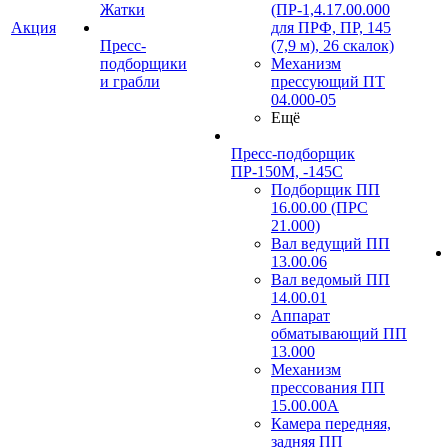
Жатки
(ПР-1,4.17.00.000
Акция
для ПРФ, ПР, 145
Пресс-
(7,9 м), 26 скалок)
подборщики
Механизм
и грабли
прессующий ПТ
04.000-05
Ещё
Пресс-подборщик
ПР-150М, -145С
Подборщик ПП
16.00.00 (ПРС
21.000)
Вал ведущий ПП
13.00.06
Вал ведомый ПП
14.00.01
Аппарат
обматывающий ПП
13.000
Механизм
прессования ПП
15.00.00А
Камера передняя,
задняя ПП