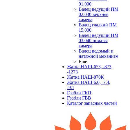
01.000
Валец ведущий ПМ
02.030 верхняя
камера
Валец гладкий ПМ
15.000
Валец ведущий ПМ
03.040 нижняя
камера
Валец ведомый и
натяжной механизм
Ещё
Жатка НАШ-673, -873,
-1273
Жатка НАШ-870К
Жатка НАШ-6.0, -7.4,
-9.1
Грабли ГКП
Грабли ГВВ
Каталог запасных частей