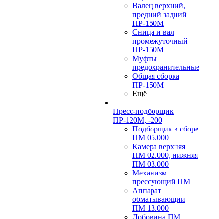
Валец верхний,
предний задний
ПР-150М
Сница и вал
промежуточный
ПР-150М
Муфты
предохранительные
Общая сборка
ПР-150М
Ещё
Пресс-подборщик
ПР-120М, -200
Подборщик в сборе
ПМ 05.000
Камера верхняя
ПМ 02.000, нижняя
ПМ 03.000
Механизм
прессующий ПМ
Аппарат
обматывающий
ПМ 13.000
Лобовина ПМ