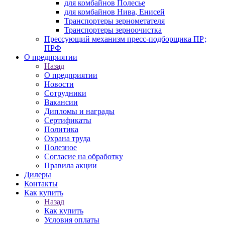
для комбайнов Полесье
для комбайнов Нива, Енисей
Транспортеры зернометателя
Транспортеры зерноочистка
Прессующий механизм пресс-подборщика ПР;
ПРФ
О предприятии
Назад
О предприятии
Новости
Сотрудники
Вакансии
Дипломы и награды
Сертификаты
Политика
Охрана труда
Полезное
Согласие на обработку
Правила акции
Дилеры
Контакты
Как купить
Назад
Как купить
Условия оплаты