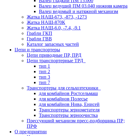
Валец гладкий ПМ 15.000
Валец ведущий ПМ 03.040 нижняя камера
Валец ведомый и натяжной механизм
Жатка НАШ-673, -873, -1273
Жатка НАШ-870К
Жатка НАШ-6.0, -7.4, -9.1
Грабли ГКП
Грабли ГВВ
Каталог запасных частей
Цепи и транспортеры
Цепи приводные ПР, ПРД
Цепи транспортерные ТРД
тип 1
тип 2
тип 3
тип 7
Транспортеры для сельхозтехники
для комбайнов Ростсельмаш
для комбайнов Полесье
для комбайнов Нива, Енисей
Транспортеры зернометателя
Транспортеры зерноочистка
Прессующий механизм пресс-подборщика ПР;
ПРФ
О предприятии