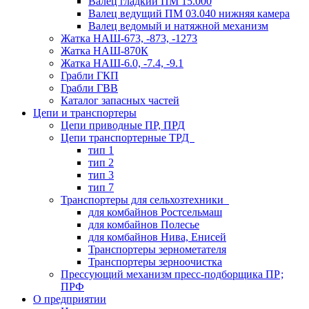
Валец гладкий ПМ 15.000
Валец ведущий ПМ 03.040 нижняя камера
Валец ведомый и натяжной механизм
Жатка НАШ-673, -873, -1273
Жатка НАШ-870К
Жатка НАШ-6.0, -7.4, -9.1
Грабли ГКП
Грабли ГВВ
Каталог запасных частей
Цепи и транспортеры
Цепи приводные ПР, ПРД
Цепи транспортерные ТРД
тип 1
тип 2
тип 3
тип 7
Транспортеры для сельхозтехники
для комбайнов Ростсельмаш
для комбайнов Полесье
для комбайнов Нива, Енисей
Транспортеры зернометателя
Транспортеры зерноочистка
Прессующий механизм пресс-подборщика ПР;
ПРФ
О предприятии