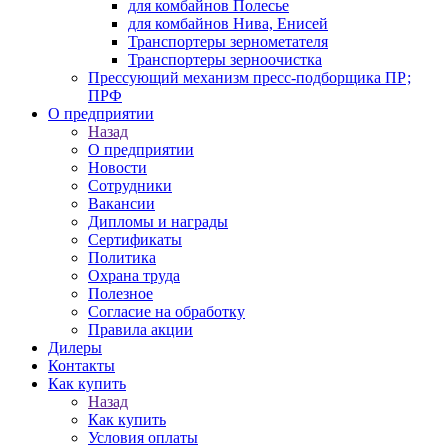
для комбайнов Полесье
для комбайнов Нива, Енисей
Транспортеры зернометателя
Транспортеры зерноочистка
Прессующий механизм пресс-подборщика ПР;
ПРФ
О предприятии
Назад
О предприятии
Новости
Сотрудники
Вакансии
Дипломы и награды
Сертификаты
Политика
Охрана труда
Полезное
Согласие на обработку
Правила акции
Дилеры
Контакты
Как купить
Назад
Как купить
Условия оплаты