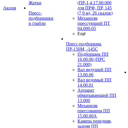
Жатки
(ПР-1,4.17.00.000
Акция
для ПРФ, ПР, 145
Пресс-
(7,9 м), 26 скалок)
подборщики
Механизм
и грабли
прессующий ПТ
04.000-05
Ещё
Пресс-подборщик
ПР-150М, -145С
Подборщик ПП
16.00.00 (ПРС
21.000)
Вал ведущий ПП
13.00.06
Вал ведомый ПП
14.00.01
Аппарат
обматывающий ПП
13.000
Механизм
прессования ПП
15.00.00А
Камера передняя,
задняя ПП