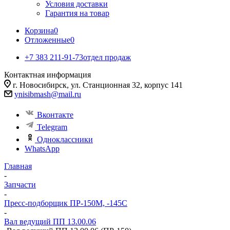
Условия доставки
Гарантия на товар
Корзина
0
Отложенные
0
+7 383 211-91-73
отдел продаж
Контактная информация
г. Новосибирск, ул. Станционная 32, корпус 141
ynisibmash@mail.ru
Вконтакте
Telegram
Одноклассники
WhatsApp
Главная
-
Запчасти
-
Пресс-подборщик ПР-150М, -145С
-
Вал ведущий ПП 13.00.06