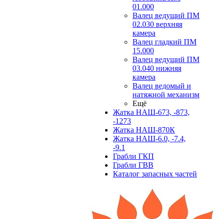
01.000
Валец ведущий ПМ
02.030 верхняя
камера
Валец гладкий ПМ
15.000
Валец ведущий ПМ
03.040 нижняя
камера
Валец ведомый и
натяжной механизм
Ещё
Жатка НАШ-673, -873,
-1273
Жатка НАШ-870К
Жатка НАШ-6.0, -7.4,
-9.1
Грабли ГКП
Грабли ГВВ
Каталог запасных частей