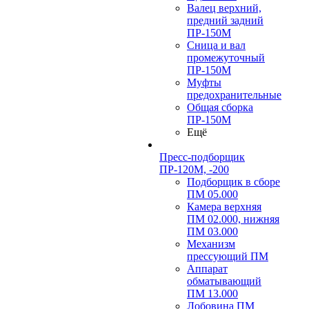
Валец верхний,
предний задний
ПР-150М
Сница и вал
промежуточный
ПР-150М
Муфты
предохранительные
Общая сборка
ПР-150М
Ещё
Пресс-подборщик
ПР-120М, -200
Подборщик в сборе
ПМ 05.000
Камера верхняя
ПМ 02.000, нижняя
ПМ 03.000
Механизм
прессующий ПМ
Аппарат
обматывающий
ПМ 13.000
Лобовина ПМ