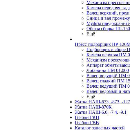
Механизм прессовани
Камера передняя, за
Валец верхний, пред
Сница и вал промеж
Муфты предохраните
Общая сборка ПР-15
Ещё
Пресс-подборщик ПР-120М,
Подборщик в сборе П
Камера верхняя ПМ 0
Механизм прессующ
Аппарат обматывающ
Лобовина ПМ 01.000
Валец ведущий ПМ 02
Валец гладкий ПМ 15
Валец ведущий ПМ 03
Валец ведомый и на
Ещё
Жатка НАШ-673, -873, -12
Жатка НАШ-870К
Жатка НАШ-6.0, -7.4, -9.1
Грабли ГКП
Грабли ГВВ
Каталог запасных частей