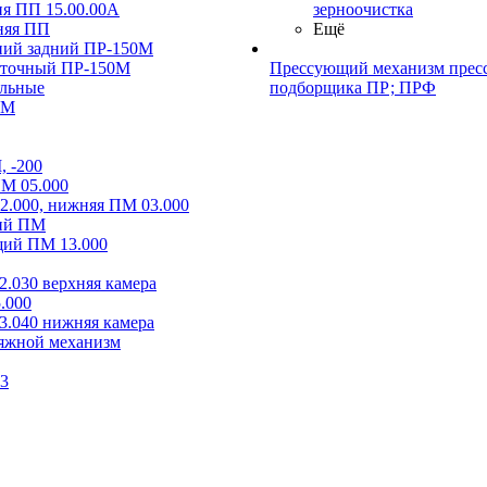
я ПП 15.00.00А
зерноочистка
дняя ПП
Ещё
ний задний ПР-150М
уточный ПР-150М
Прессующий механизм пресс
льные
подборщика ПР; ПРФ
0М
 -200
М 05.000
2.000, нижняя ПМ 03.000
ий ПМ
ий ПМ 13.000
.030 верхняя камера
.000
.040 нижняя камера
тяжной механизм
73