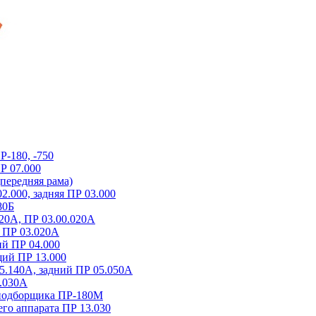
-180, -750
Р 07.000
передняя рама)
2.000, задняя ПР 03.000
80Б
20А, ПР 03.00.020А
 ПР 03.020A
й ПР 04.000
ий ПР 13.000
5.140A, задний ПР 05.050A
.030A
-подборщика ПР-180М
о аппарата ПР 13.030