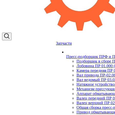
Запчасти
Пресс-подборщик ПРФ и ПР
Подборщик в сборе П
Лобовина ПР 01.000 (
Камера передняя ПР 0
Вал привода ПР-02.0
Вал ведомый ПР 03.0
Натяжное устройство
Механизм прессующи
Аппарат обматывающ
Валец передний ПР 0
Валец верхний ПР 02
Общая сборка пресс
Привод обматывающег