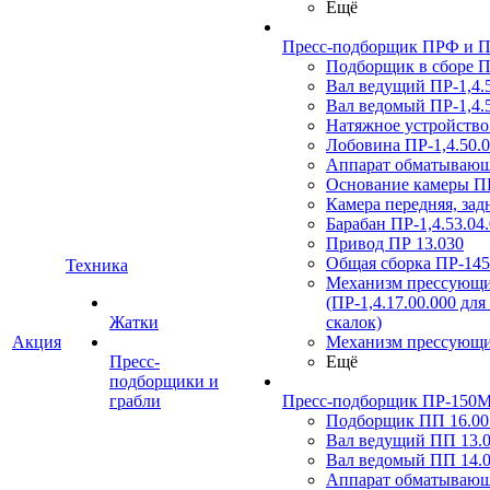
Ещё
Пресс-подборщик ПРФ и ПР
Подборщик в сборе ПР
Вал ведущий ПР-1,4.5
Вал ведомый ПР-1,4.5
Натяжное устройство 
Лобовина ПР-1,4.50.0
Аппарат обматывающи
Основание камеры ПР
Камера передняя, зад
Барабан ПР-1,4.53.04
Привод ПР 13.030
Общая сборка ПР-14
Техника
Механизм прессующи
(ПР-1,4.17.00.000 для
Жатки
скалок)
Акция
Механизм прессующи
Пресс-
Ещё
подборщики и
грабли
Пресс-подборщик ПР-150М
Подборщик ПП 16.00.
Вал ведущий ПП 13.0
Вал ведомый ПП 14.0
Аппарат обматывающ