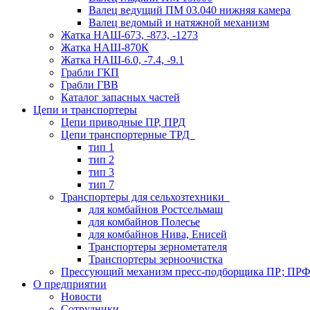
Валец ведущий ПМ 03.040 нижняя камера
Валец ведомый и натяжной механизм
Жатка НАШ-673, -873, -1273
Жатка НАШ-870К
Жатка НАШ-6.0, -7.4, -9.1
Грабли ГКП
Грабли ГВВ
Каталог запасных частей
Цепи и транспортеры
Цепи приводные ПР, ПРД
Цепи транспортерные ТРД
тип 1
тип 2
тип 3
тип 7
Транспортеры для сельхозтехники
для комбайнов Ростсельмаш
для комбайнов Полесье
для комбайнов Нива, Енисей
Транспортеры зернометателя
Транспортеры зерноочистка
Прессующий механизм пресс-подборщика ПР; ПР
О предприятии
Новости
Сотрудники