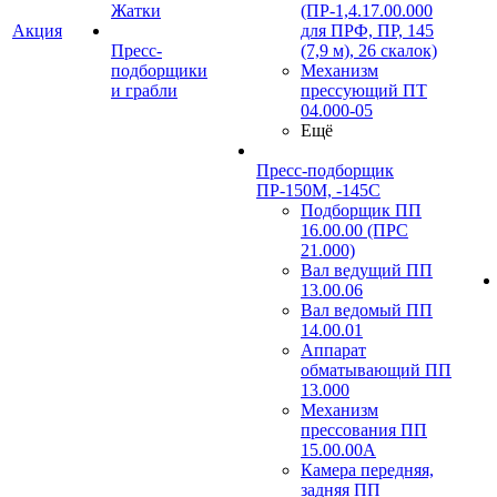
Жатки
(ПР-1,4.17.00.000
Акция
для ПРФ, ПР, 145
Пресс-
(7,9 м), 26 скалок)
подборщики
Механизм
и грабли
прессующий ПТ
04.000-05
Ещё
Пресс-подборщик
ПР-150М, -145С
Подборщик ПП
16.00.00 (ПРС
21.000)
Вал ведущий ПП
13.00.06
Вал ведомый ПП
14.00.01
Аппарат
обматывающий ПП
13.000
Механизм
прессования ПП
15.00.00А
Камера передняя,
задняя ПП