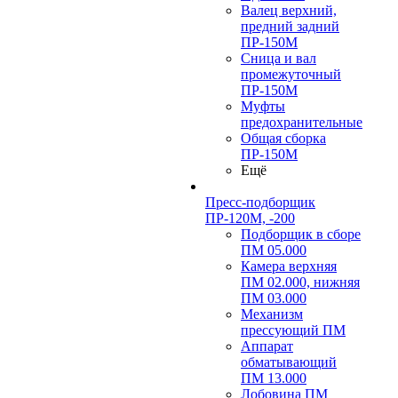
Валец верхний,
предний задний
ПР-150М
Сница и вал
промежуточный
ПР-150М
Муфты
предохранительные
Общая сборка
ПР-150М
Ещё
Пресс-подборщик
ПР-120М, -200
Подборщик в сборе
ПМ 05.000
Камера верхняя
ПМ 02.000, нижняя
ПМ 03.000
Механизм
прессующий ПМ
Аппарат
обматывающий
ПМ 13.000
Лобовина ПМ