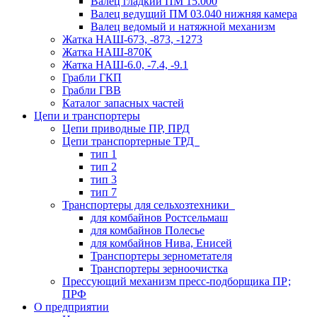
Валец гладкий ПМ 15.000
Валец ведущий ПМ 03.040 нижняя камера
Валец ведомый и натяжной механизм
Жатка НАШ-673, -873, -1273
Жатка НАШ-870К
Жатка НАШ-6.0, -7.4, -9.1
Грабли ГКП
Грабли ГВВ
Каталог запасных частей
Цепи и транспортеры
Цепи приводные ПР, ПРД
Цепи транспортерные ТРД
тип 1
тип 2
тип 3
тип 7
Транспортеры для сельхозтехники
для комбайнов Ростсельмаш
для комбайнов Полесье
для комбайнов Нива, Енисей
Транспортеры зернометателя
Транспортеры зерноочистка
Прессующий механизм пресс-подборщика ПР;
ПРФ
О предприятии