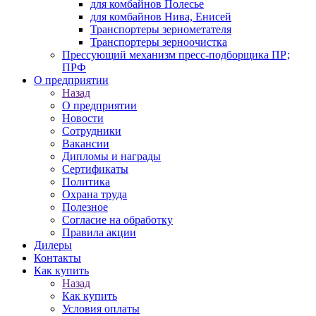
для комбайнов Полесье
для комбайнов Нива, Енисей
Транспортеры зернометателя
Транспортеры зерноочистка
Прессующий механизм пресс-подборщика ПР;
ПРФ
О предприятии
Назад
О предприятии
Новости
Сотрудники
Вакансии
Дипломы и награды
Сертификаты
Политика
Охрана труда
Полезное
Согласие на обработку
Правила акции
Дилеры
Контакты
Как купить
Назад
Как купить
Условия оплаты