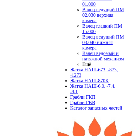
01.000
Валец ведущий ПМ
02.030 верхняя
камера
Валец гладкий ПМ
15.000
Валец ведущий ПМ
03.040 нижняя
камера
Валец ведомый и
натяжной механизм
Ещё
Жатка НАШ-673, -873,
-1273
Жатка НАШ-870К
Жатка НАШ-6.0, -7.4,
-9.1
Грабли ГКП
Грабли ГВВ
Каталог запасных частей