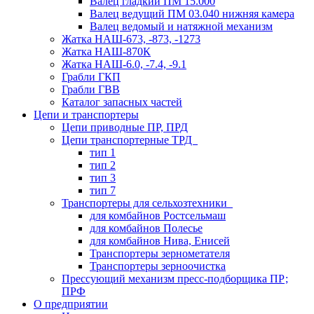
Валец гладкий ПМ 15.000
Валец ведущий ПМ 03.040 нижняя камера
Валец ведомый и натяжной механизм
Жатка НАШ-673, -873, -1273
Жатка НАШ-870К
Жатка НАШ-6.0, -7.4, -9.1
Грабли ГКП
Грабли ГВВ
Каталог запасных частей
Цепи и транспортеры
Цепи приводные ПР, ПРД
Цепи транспортерные ТРД
тип 1
тип 2
тип 3
тип 7
Транспортеры для сельхозтехники
для комбайнов Ростсельмаш
для комбайнов Полесье
для комбайнов Нива, Енисей
Транспортеры зернометателя
Транспортеры зерноочистка
Прессующий механизм пресс-подборщика ПР;
ПРФ
О предприятии