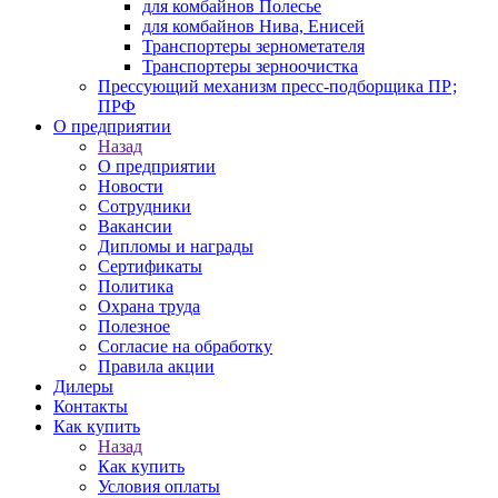
для комбайнов Полесье
для комбайнов Нива, Енисей
Транспортеры зернометателя
Транспортеры зерноочистка
Прессующий механизм пресс-подборщика ПР;
ПРФ
О предприятии
Назад
О предприятии
Новости
Сотрудники
Вакансии
Дипломы и награды
Сертификаты
Политика
Охрана труда
Полезное
Согласие на обработку
Правила акции
Дилеры
Контакты
Как купить
Назад
Как купить
Условия оплаты