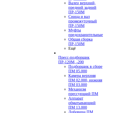
Валец верхний,
предний задний
ПР-150М
Сница и вал
промежуточный
ПР-150М
Муфты
предохранительные
Общая сборка
ПР-150М
Ещё
Пресс-подборщик
ПР-120М, -200
Подборщик в сборе
ПМ 05.000
Камера верхняя
ПМ 02.000, нижняя
ПМ 03.000
Механизм
прессующий ПМ
Аппарат
обматывающий
ПМ 13.000
Лобовина ПМ