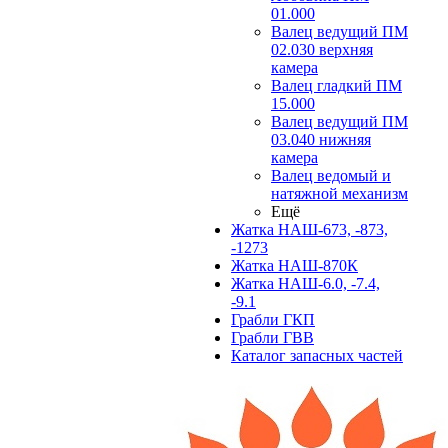
01.000
Валец ведущий ПМ
02.030 верхняя
камера
Валец гладкий ПМ
15.000
Валец ведущий ПМ
03.040 нижняя
камера
Валец ведомый и
натяжной механизм
Ещё
Жатка НАШ-673, -873,
-1273
Жатка НАШ-870К
Жатка НАШ-6.0, -7.4,
-9.1
Грабли ГКП
Грабли ГВВ
Каталог запасных частей