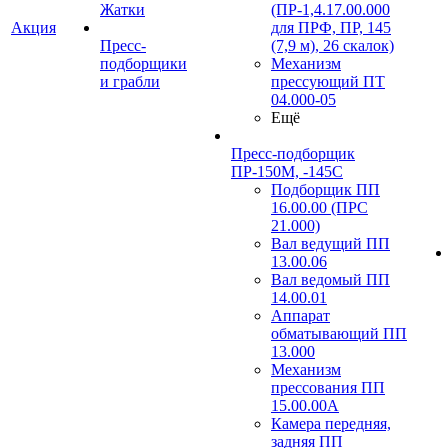
Жатки
(ПР-1,4.17.00.000
Акция
для ПРФ, ПР, 145
Пресс-
(7,9 м), 26 скалок)
подборщики
Механизм
и грабли
прессующий ПТ
04.000-05
Ещё
Пресс-подборщик
ПР-150М, -145С
Подборщик ПП
16.00.00 (ПРС
21.000)
Вал ведущий ПП
13.00.06
Вал ведомый ПП
14.00.01
Аппарат
обматывающий ПП
13.000
Механизм
прессования ПП
15.00.00А
Камера передняя,
задняя ПП